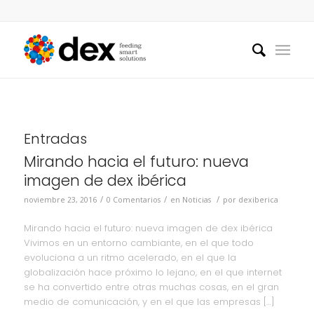
Entradas
Mirando hacia el futuro: nueva
imagen de dex ibérica
/
/
/
noviembre 23, 2016
0 Comentarios
en
Noticias
por
dexiberica
Mirando hacia el futuro: nueva imagen de dex ibérica
Vivimos en un entorno cambiante, en el que todo
evoluciona a un ritmo acelerado, en el que la
globalización hace próximo lo lejano, en el que internet
se ha convertido entre otras muchas cosas, en el gran
medio de comunicación, y en el que las empresas […]